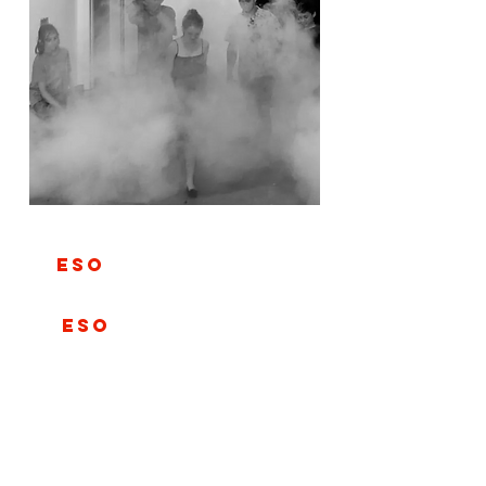
1º
ESO
VIERNES 18:00h a 19:30h
2º
ESO
VIERNES de 16:30h a 18:00h